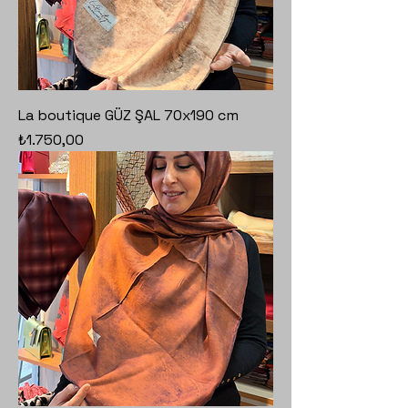
La boutique GÜZ ŞAL 70x190 cm
Fiyat
₺1.750,00