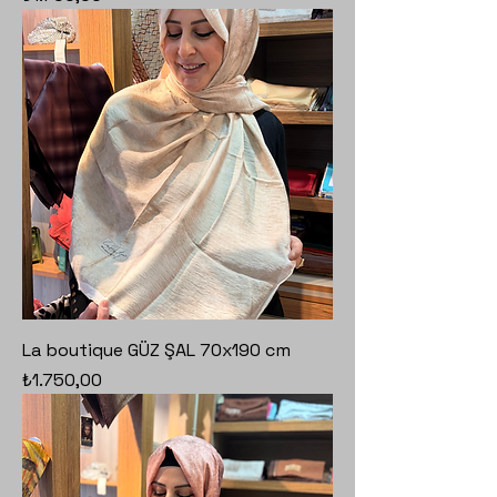
La boutique GÜZ ŞAL 70x190 cm
Fiyat
₺1.750,00