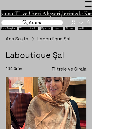
3.000 TL ve Üzeri Alışverişlerinizde Kargo Ücretsiz!
Arama
AnaSayfa
Tüm Ürünler
Eşarp
Şal
Bone
İndirimli
Ana Sayfa
Laboutique Şal
Laboutique Şal
104 ürün
Filtrele ve Sırala