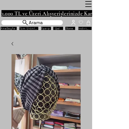
3.000 TL ve Üzeri Alışverişlerinizde Kargo Ücretsiz!
Arama
AnaSayfa
Tüm Ürünler
Eşarp
Şal
Bone
İndirimli