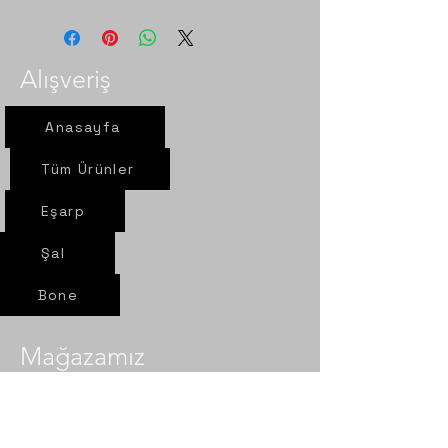
Alışveriş
Anasayfa
Tüm Ürünler
Eşarp
Şal
Bone
Mağazamız
Yeni yol mah. Sel sok. Nur Eşarp
6/A Çorum- Merkez​​