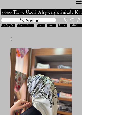
3.000 TL ve Üzeri Alışverişlerinizde Kargo Ücretsiz!
Arama
AnaSayfa
Tüm Ürünler
Eşarp
Şal
Bone
İndirimli