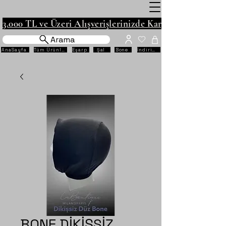
3.000 TL ve Üzeri Alışverişlerinizde Kargo Ücretsiz!
Arama
AnaSayfa
Tüm Ürünler
Eşarp
Şal
Bone
İndirimli
BONE DİKİŞSİZ