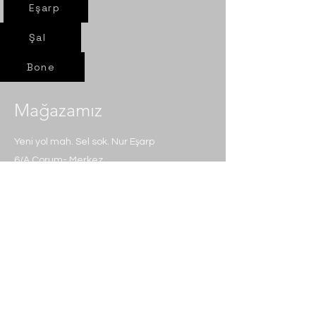
Eşarp
Şal
Bone
Mağazamız
Yeni yol mah. Sel sok. Nur Eşarp
6/A Çorum- Merkez​​
Politika
Teslimat Ve İade Şartları
Gizlilik Politikası
Mesafeli Satış Sözleşmesi