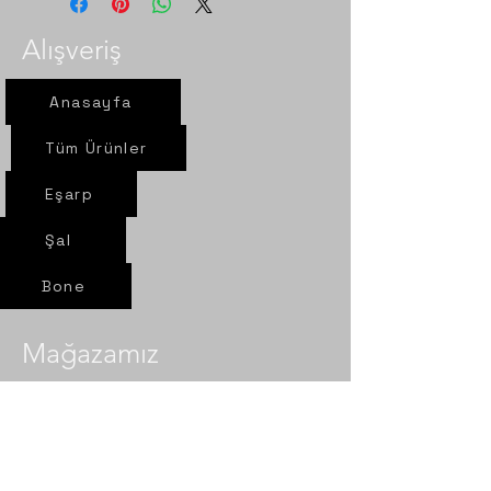
Alışveriş
Anasayfa
Tüm Ürünler
Eşarp
Şal
Bone
Mağazamız
Yeni yol mah. Sel sok. Nur Eşarp
6/A Çorum- Merkez​​
Politika