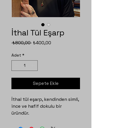
İthal Tül Eşarp
Normal
İndirimli
 ₺800,00 
₺400,00
Fiyat
Fiyat
Adet
*
Sepete Ekle
İthal tül eşarp, kendinden simli,
ince ve hafif dokulu bir
üründür.