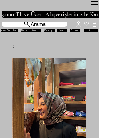
3.000 TL ve Üzeri Alışverişlerinizde Kargo Ücretsiz!
Arama
AnaSayfa
Tüm Ürünler
Eşarp
Şal
Bone
İndirimli