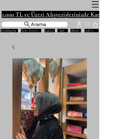
3.000 TL ve Üzeri Alışverişlerinizde Kargo Ücretsiz!
Arama
AnaSayfa
Tüm Ürünler
Eşarp
Şal
Bone
İndirimli