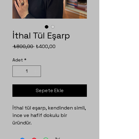
İthal Tül Eşarp
Normal
İndirimli
 ₺800,00 
₺400,00
Fiyat
Fiyat
Adet
*
Sepete Ekle
İthal tül eşarp, kendinden simli,
ince ve hafif dokulu bir
üründür.