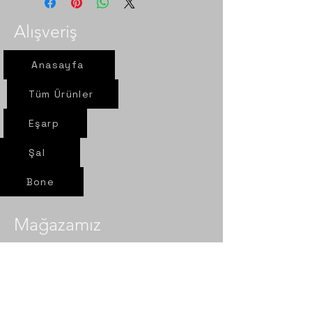
Alışveriş
Anasayfa
Tüm Ürünler
Eşarp
Şal
Bone
Mağazamız
Yeni yol mah. Sel sok. Nur Eşarp
6/A Çorum- Merkez​​
Politika