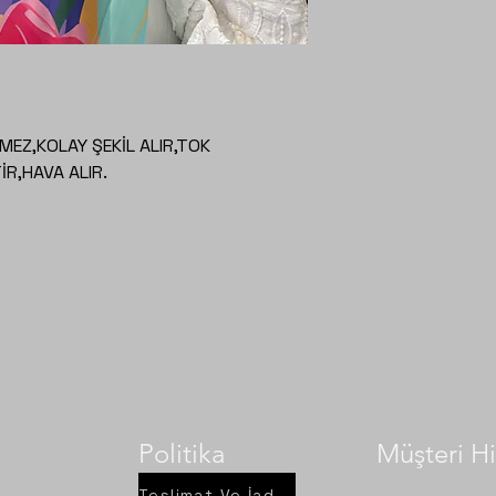
EZ,KOLAY ŞEKİL ALIR,TOK
R,HAVA ALIR.
Politika
Müşteri Hi
Teslimat Ve İade Şartları