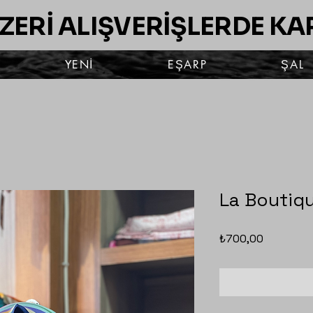
ÜZERİ ALIŞVERİŞLERDE K
YENİ
EŞARP
ŞAL
La Boutiq
Fiyat
₺700,00