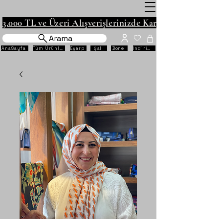
3.000 TL ve Üzeri Alışverişlerinizde Kargo Ücretsiz!
Arama
AnaSayfa
Tüm Ürünler
Eşarp
Şal
Bone
İndirimli