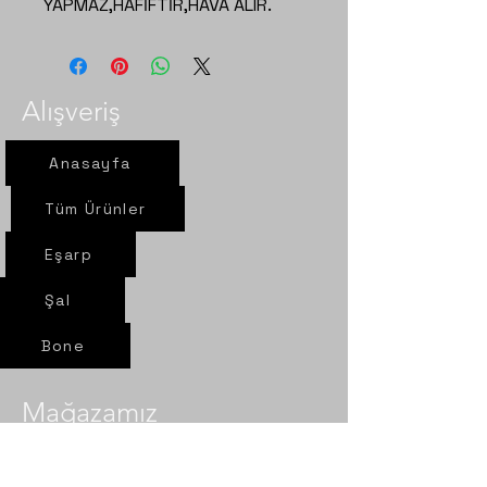
YAPMAZ,HAFİFTİR,HAVA ALIR.
Alışveriş
Anasayfa
Tüm Ürünler
Eşarp
Şal
Bone
Mağazamız
Yeni yol mah. Sel sok. Nur Eşarp