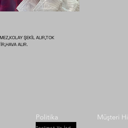
EZ,KOLAY ŞEKİL ALIR,TOK
R,HAVA ALIR.
Politika
Müşteri Hi
Teslimat Ve İade Şartları