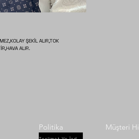
EZ,KOLAY ŞEKİL ALIR,TOK
R,HAVA ALIR.
Politika
Müşteri Hi
Teslimat Ve İade Şartları