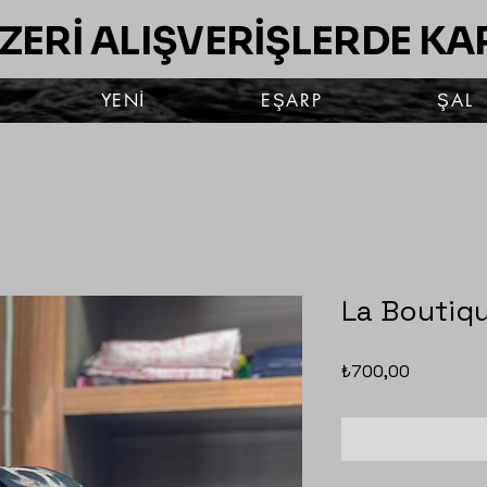
ÜZERİ ALIŞVERİŞLERDE K
YENİ
EŞARP
ŞAL
La Boutiq
Fiyat
₺700,00