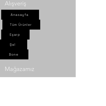
Alışveriş
Anasayfa
Tüm Ürünler
Eşarp
Şal
Bone
Mağazamız
Yeni yol mah. Sel sok. Nur Eşarp
6/A Çorum- Merkez​​
Politika