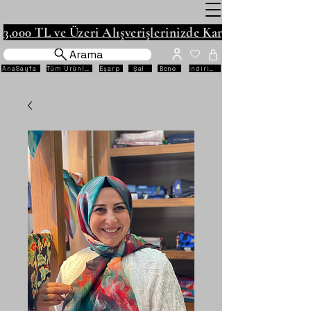
3.000 TL ve Üzeri Alışverişlerinizde Kargo Ücretsiz!
Arama
AnaSayfa
Tüm Ürünler
Eşarp
Şal
Bone
İndirimli