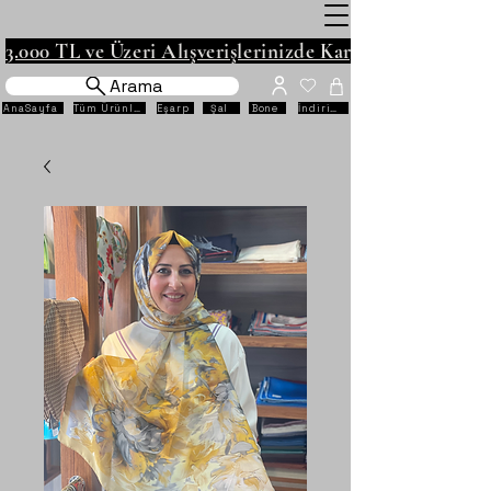
3.000 TL ve Üzeri Alışverişlerinizde Kargo Ücretsiz!
Arama
AnaSayfa
Tüm Ürünler
Eşarp
Şal
Bone
İndirimli