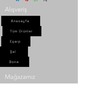
Alışveriş
Anasayfa
Tüm Ürünler
Eşarp
Şal
Bone
Mağazamız
Yeni yol mah. Sel sok. Nur Eşarp
6/A Çorum- Merkez​​
Politika