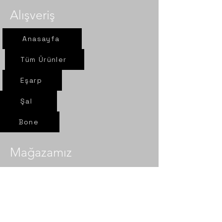
Alışveriş
Anasayfa
Tüm Ürünler
Eşarp
Şal
Bone
Mağazamız
Yeni yol mah. Sel sok. Nur Eşarp
6/A Çorum- Merkez​​
Politika