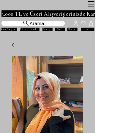
3.000 TL ve Üzeri Alışverişlerinizde Kargo Ücretsiz!
Arama
AnaSayfa
Tüm Ürünler
Eşarp
Şal
Bone
İndirimli