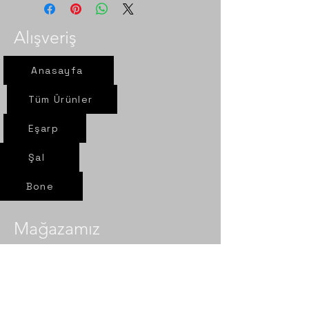
Alışveriş
Anasayfa
Tüm Ürünler
Eşarp
Şal
Bone
Mağazamız
Yeni yol mah. Sel sok. Nur Eşarp
6/A Çorum- Merkez​​
Politika