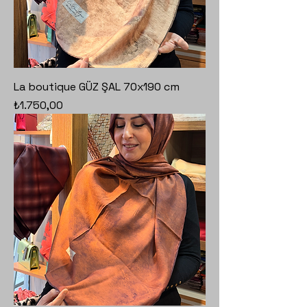
La boutique GÜZ ŞAL 70x190 cm
Fiyat
₺1.750,00