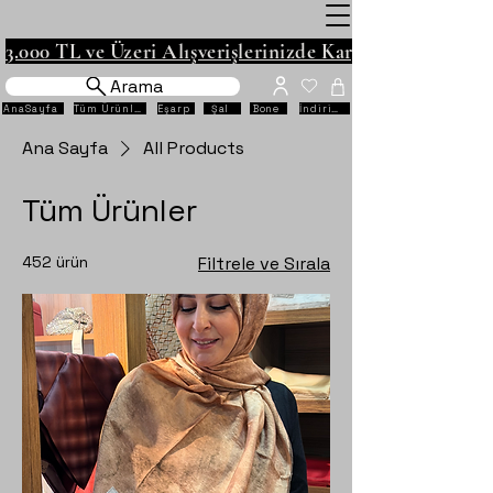
3.000 TL ve Üzeri Alışverişlerinizde Kargo Ücretsiz!
Arama
AnaSayfa
Tüm Ürünler
Eşarp
Şal
Bone
İndirimli
Ana Sayfa
All Products
Tüm Ürünler
452 ürün
Filtrele ve Sırala