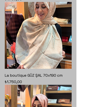
La boutique GÜZ ŞAL 70x190 cm
Fiyat
₺1.750,00