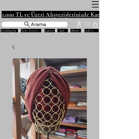
3.000 TL ve Üzeri Alışverişlerinizde Kargo Ücretsiz!
Arama
AnaSayfa
Tüm Ürünler
Eşarp
Şal
Bone
İndirimli