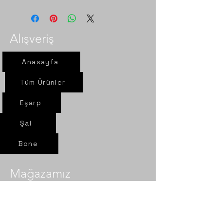
Alışveriş
Anasayfa
Tüm Ürünler
Eşarp
Şal
Bone
Mağazamız
Yeni yol mah. Sel sok. Nur Eşarp
6/A Çorum- Merkez​​