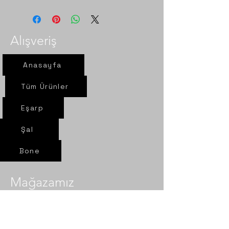
Alışveriş
Anasayfa
Tüm Ürünler
Eşarp
Şal
Bone
Mağazamız
Yeni yol mah. Sel sok. Nur Eşarp
6/A Çorum- Merkez​​