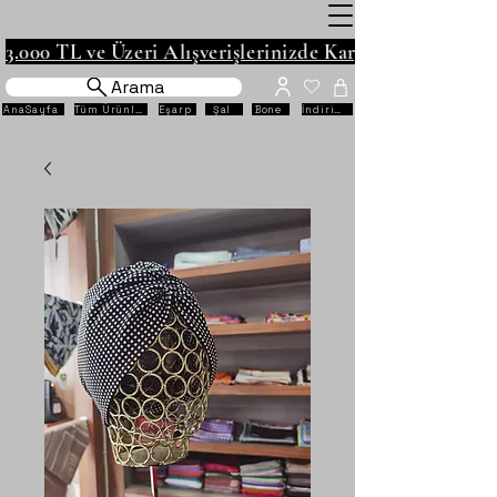
3.000 TL ve Üzeri Alışverişlerinizde Kargo Ücretsiz!
Arama
AnaSayfa
Tüm Ürünler
Eşarp
Şal
Bone
İndirimli