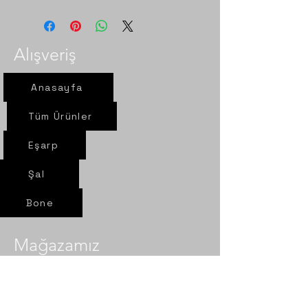
Alışveriş
Anasayfa
Tüm Ürünler
Eşarp
Şal
Bone
Mağazamız
Yeni yol mah. Sel sok. Nur Eşarp
6/A Çorum- Merkez​​