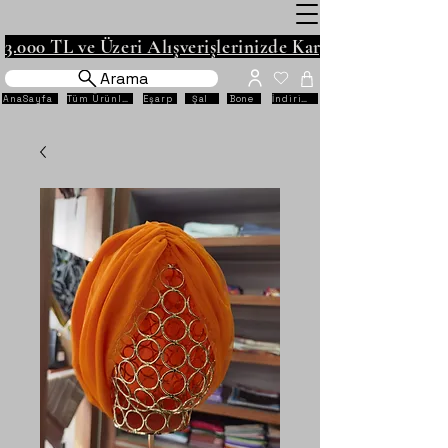
3.000 TL ve Üzeri Alışverişlerinizde Kargo Ücretsiz!
Arama
AnaSayfa
Tüm Ürünler
Eşarp
Şal
Bone
İndirimli